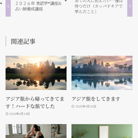
全ての人に伝えたい…運は
２０２６年 肯認学®️講座&
待つだけ（カッパドキアで
占い師養成講座
学んだこと）
関連記事
アジア旅から帰ってきてま
アジア旅をしてきます
す！ハードな旅でした
2026年4月26日
2026年6月14日