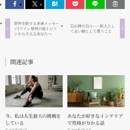
世界を旅する未来メッセー
忘れ時の日々−−−旅人とし
ジ|ワイン発祥の地トビリ
て占い師として思うこと
シから大人なあなたへ
関連記事
今、私は人生最大の挑戦を
あなたが好きなインテリア
している
で性格が分かる話
2026年4月5日
2026年3月25日